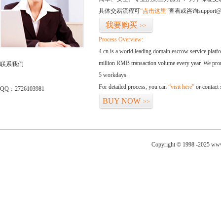
具体交易流程可
“点击这里”
查看或咨询support@
我要购买
>>
Process Overview:
4.cn is a world leading domain escrow service plat
million RMB transaction volume every year. We promi
联系我们
5 workdays.
For detailed process, you can
“visit here”
or contact
QQ：2726103981
BUY NOW
>>
Copyright © 1998 -2025 www